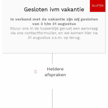
SLUITEN
Gesloten ivm vakantie
In verband met de vakantie zijn wij gesloten
Meer dan 30
van 3 t/m 31 augustus
jaar ervaring
Stuur ons in de tussentijd gerust een aanvraag
via ons contactformulier, en we komen hier na
31 augustus z.s.m. op terug.
Heldere
afspraken