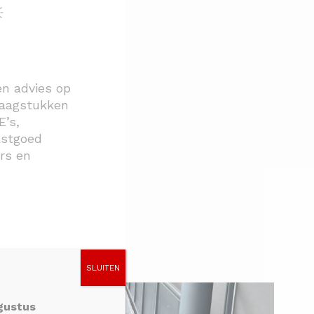
en advies op
vraagstukken
’s,
astgoed
rs en
SLUITEN
ugustus