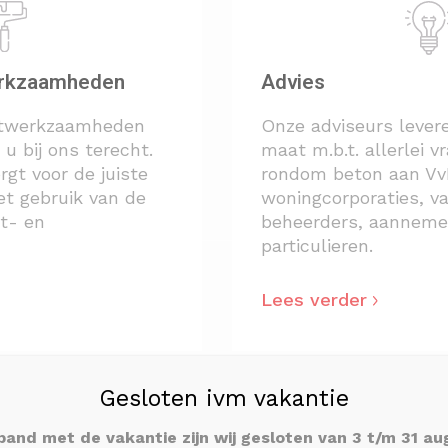
werkzaamheden
Advies
kitwerkzaamheden
Onze adviseurs lever
u bij ons terecht.
maat m.b.t. allerlei 
rgt voor de juiste
rondom beton aan VvE
t gebruik van de
woningcorporaties, v
t- en
beheerders, aanneme
particulieren.
Lees verder
Gesloten ivm vakantie
NT ZAKEN DOEN
band met de vakantie zijn wij gesloten van 3 t/m 31 a