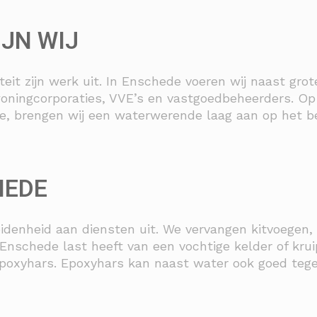
IJN WIJ
teit zijn werk uit. In Enschede voeren wij naast gro
woningcorporaties, VVE’s en vastgoedbeheerders. O
te, brengen wij een waterwerende laag aan op het 
HEDE
idenheid aan diensten uit. We vervangen kitvoegen,
Enschede last heeft van een vochtige kelder of kru
poxyhars. Epoxyhars kan naast water ook goed tegen