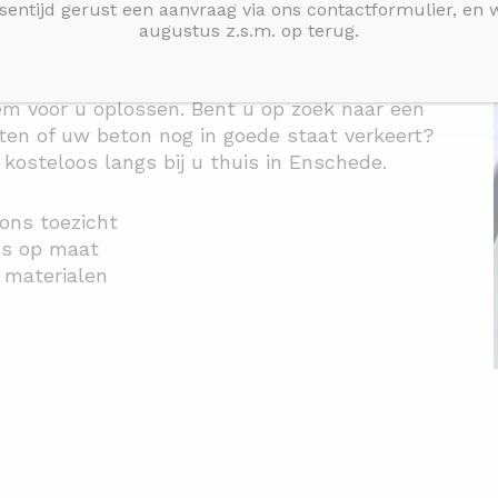
sentijd gerust een aanvraag via ons contactformulier, en
augustus z.s.m. op terug.
nherstel erg belangrijk. We maken heldere
liteit in Enschede. Door onze ruime ervaring
em voor u oplossen. Bent u op zoek naar een
ten of uw beton nog in goede staat verkeert?
osteloos langs bij u thuis in Enschede.
 ons toezicht
ies op maat
e materialen